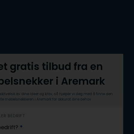
et gratis tilbud fra en
elsnekker i Aremark
skrivelse av dine ideer og krav, så hjelper vi deg med å finne den
te møbelsnekkeren i Aremark for akkurat dine behov.
LER BEDRIFT
 bedrift?
*