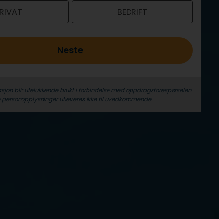
RIVAT
BEDRIFT
Neste
sjon blir utelukkende brukt i forbindelse med oppdrags­forespørselen.
 person­­opplysninger utleveres ikke til uvedkommende.