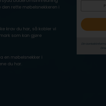
ddersydd baderomsinnredning
P
o
nne den rette møbelsnekkeren i
ke krav du har, så kobler vi
emark som kan gjøre
Din kontaktinforma
Dine
fra en møbelsnekker i
ene du har.