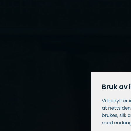
Bruk av 
Vi benytter 
at nettsiden
brukes, slik
med endring