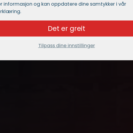
r informasjon og kan oppdatere dine samtykker i vår
rklæring.
Det er greit
Tilpass dine innstillinger