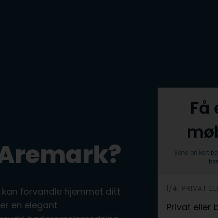
R
Få 
møb
 Aremark?
Send en kort be
bes
h
1/4: PRIVAT EL
 kan forvandle hjemmet ditt
e
er en elegant
Privat eller
r