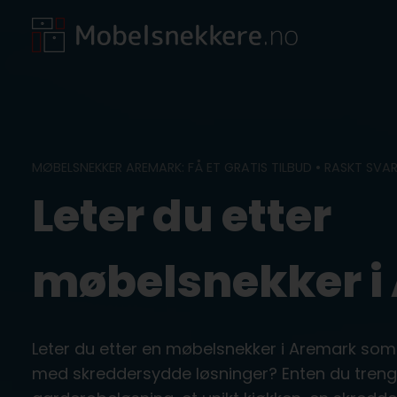
Skip
to
content
MØBELSNEKKER AREMARK: FÅ ET GRATIS TILBUD • RASKT SVA
Leter du etter
møbelsnekker i
Leter du etter en møbelsnekker i Aremark som
med skreddersydde løsninger? Enten du treng