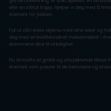
garderobeløsning, et unikt kjøkken, en skre
eller en stilfull trapp, hjelper vi deg med å fi
Aremark for jobben.
Fyll ut vårt enkle skjema med dine ideer og hvil
deg med en kvalitetssikret møbelsnekker i Ar
drømmene dine til virkelighet.
Du vil motta et gratis og uforpliktende tilbud 
Aremark som passer til de behovene og ønsk