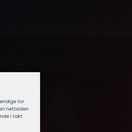
vendige for
dan nettsiden
nde i takt