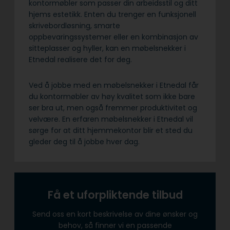
kontormøbler som passer din arbeidsstil og ditt
hjems estetikk. Enten du trenger en funksjonell
skrivebordløsning, smarte
oppbevaringssystemer eller en kombinasjon av
sitteplasser og hyller, kan en møbelsnekker i
Etnedal realisere det for deg.
Ved å jobbe med en møbelsnekker i Etnedal får
du kontormøbler av høy kvalitet som ikke bare
ser bra ut, men også fremmer produktivitet og
velvære. En erfaren møbelsnekker i Etnedal vil
sørge for at ditt hjemmekontor blir et sted du
gleder deg til å jobbe hver dag.
Få et uforpliktende tilbud
Send oss en kort beskrivelse av dine ønsker og
behov, så finner vi en passende