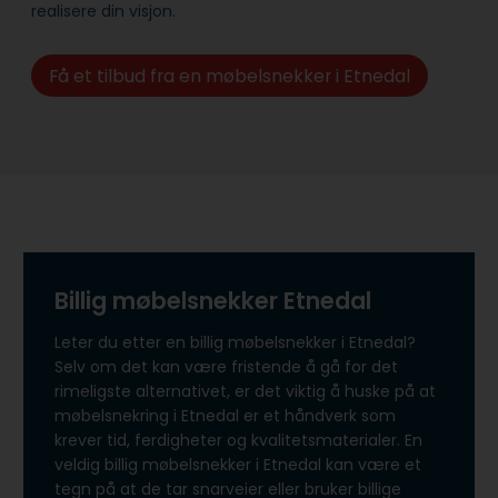
realisere din visjon.
Få et tilbud fra en møbelsnekker i Etnedal
Billig møbelsnekker Etnedal
Leter du etter en billig møbelsnekker i Etnedal?
Selv om det kan være fristende å gå for det
rimeligste alternativet, er det viktig å huske på at
møbelsnekring i Etnedal er et håndverk som
krever tid, ferdigheter og kvalitetsmaterialer. En
veldig billig møbelsnekker i Etnedal kan være et
tegn på at de tar snarveier eller bruker billige