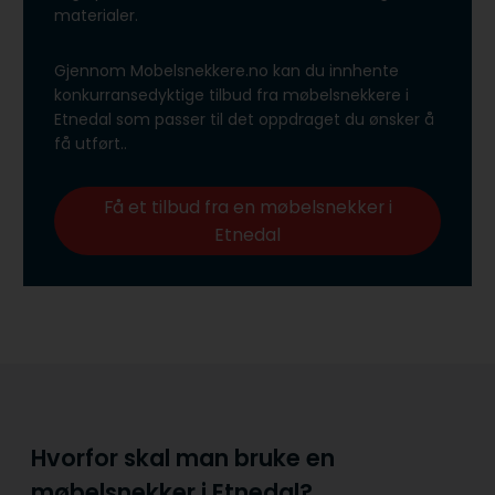
materialer.
Gjennom Mobelsnekkere.no kan du innhente
konkurransedyktige tilbud fra møbelsnekkere i
Etnedal som passer til det oppdraget du ønsker å
få utført..
Få et tilbud fra en møbelsnekker i
Etnedal
Hvorfor skal man bruke en
møbelsnekker i Etnedal?