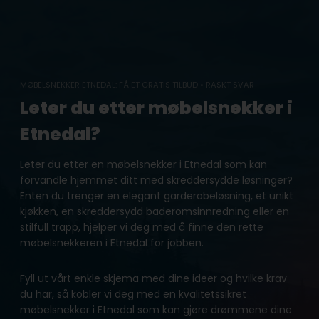
Skip
to
content
MØBELSNEKKER ETNEDAL: FÅ ET GRATIS TILBUD • RASKT SVAR
Leter du etter møbelsnekker i
Etnedal?
Leter du etter en møbelsnekker i Etnedal som kan
forvandle hjemmet ditt med skreddersydde løsninger?
Enten du trenger en elegant garderobeløsning, et unikt
kjøkken, en skreddersydd baderomsinnredning eller en
stilfull trapp, hjelper vi deg med å finne den rette
møbelsnekkeren i Etnedal for jobben.
Fyll ut vårt enkle skjema med dine ideer og hvilke krav
du har, så kobler vi deg med en kvalitetssikret
møbelsnekker i Etnedal som kan gjøre drømmene dine