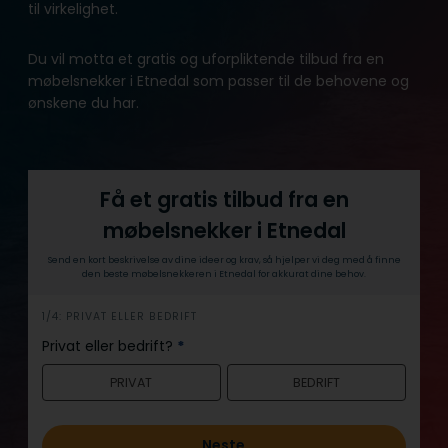
til virkelighet.
Du vil motta et gratis og uforpliktende tilbud fra en
møbelsnekker i Etnedal som passer til de behovene og
ønskene du har.
Få et gratis tilbud fra en
møbelsnekker i Etnedal
Send en kort beskrivelse av dine ideer og krav, så hjelper vi deg med å finne
den beste møbelsnekkeren i Etnedal for akkurat dine behov.
h
1/4: PRIVAT ELLER BEDRIFT
e
Privat eller bedrift?
*
r
PRIVAT
BEDRIFT
o
Neste