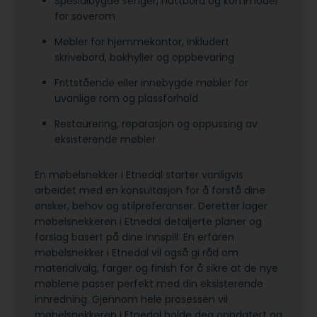
Spesialbygde senger, nattbord og kommoder
for soverom
Møbler for hjemmekontor, inkludert
skrivebord, bokhyller og oppbevaring
Frittstående eller innebygde møbler for
uvanlige rom og plassforhold
Restaurering, reparasjon og oppussing av
eksisterende møbler
En møbelsnekker i Etnedal starter vanligvis
arbeidet med en konsultasjon for å forstå dine
ønsker, behov og stilpreferanser. Deretter lager
møbelsnekkeren i Etnedal detaljerte planer og
forslag basert på dine innspill. En erfaren
møbelsnekker i Etnedal vil også gi råd om
materialvalg, farger og finish for å sikre at de nye
møblene passer perfekt med din eksisterende
innredning. Gjennom hele prosessen vil
møbelsnekkeren i Etnedal holde deg oppdatert og