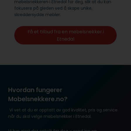
møbelsnekkeren i Etnedal for deg, slik at du kan
fokusere på gleden ved å skape unike,
skreddersydde møbler.
Få et tilbud fra en møbelsnekker i
Etnedal
Hvordan fungerer
Mobelsnekkere.no?
Vi vet at du er opptatt av god kvalitet, pris og service
når du skal velge møbelsnekker i Etnedal.
Vi har gjort det enkelt for deg – send inn en