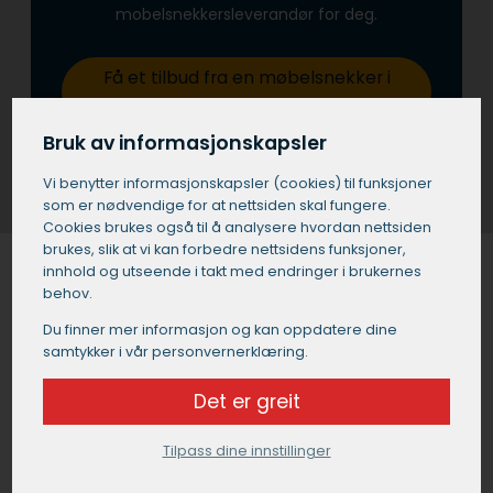
mobelsnekkersleverandør for deg.
Få et tilbud fra en møbelsnekker i
Etnedal
Bruk av informasjonskapsler
Vi benytter informasjons­kapsler (cookies) til funksjoner
som er nødvendige for at nettsiden skal fungere.
Cookies brukes også til å analysere hvordan nettsiden
brukes, slik at vi kan forbedre nettsidens funksjoner,
innhold og utseende i takt med endringer i brukernes
behov.
Møbelsnekker i Etnedal gjenbruk og
Du finner mer informasjon og kan oppdatere dine
samtykker i vår personvernerklæring.
oppussing
Det er greit
Har du eldre møbler som trenger nytt liv? En
møbelsnekker i Etnedal kan hjelpe deg med å puste
nytt liv i dine elskede møbler gjennom gjenbruk og
Tilpass dine innstillinger
oppussing. En dyktig møbelsnekker i Etnedal har