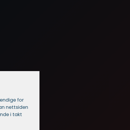
vendige for
dan nettsiden
nde i takt