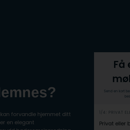
Få 
møb
 Hemnes?
Send en kort be
bes
1/4: PRIVAT EL
h
 kan forvandle hjemmet ditt
e
er en elegant
Privat eller
r