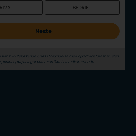
RIVAT
BEDRIFT
Neste
sjon blir utelukkende brukt i forbindelse med oppdrags­forespørselen.
 person­­opplysninger utleveres ikke til uvedkommende.