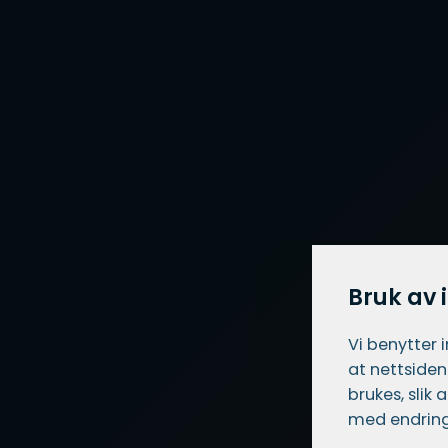
Bruk av 
Vi benytter 
at nettsiden
brukes, slik
med endring