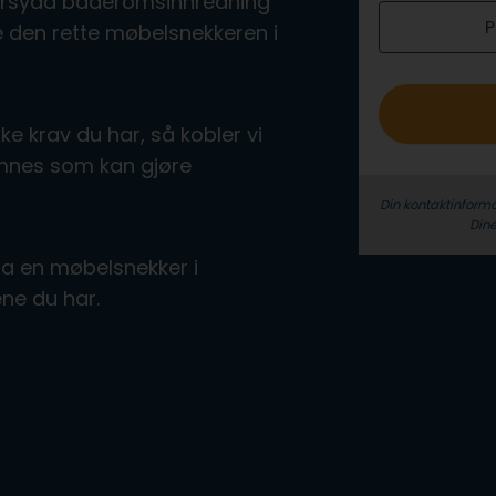
ddersydd baderomsinnredning
P
o
nne den rette møbelsnekkeren i
ke krav du har, så kobler vi
emnes som kan gjøre
Din kontaktinforma
Dine
fra en møbelsnekker i
ne du har.