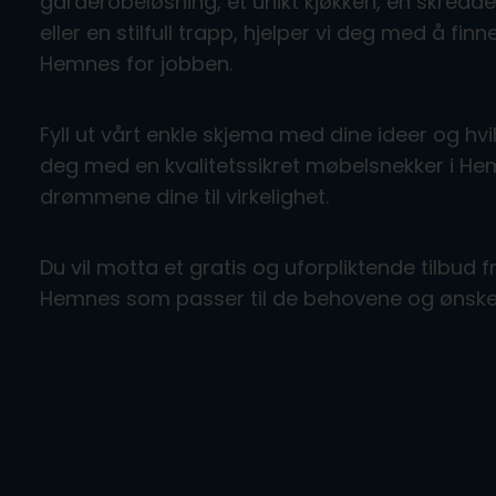
garderobeløsning, et unikt kjøkken, en skre
eller en stilfull trapp, hjelper vi deg med å fi
Hemnes for jobben.
Fyll ut vårt enkle skjema med dine ideer og hvil
deg med en kvalitetssikret møbelsnekker i H
drømmene dine til virkelighet.
Du vil motta et gratis og uforpliktende tilbud 
Hemnes som passer til de behovene og ønske