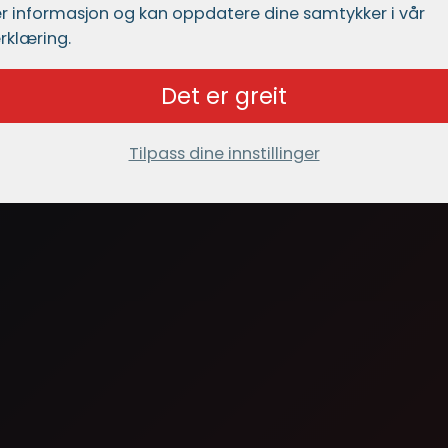
r informasjon og kan oppdatere dine samtykker i vår
rklæring.
Det er greit
Tilpass dine innstillinger