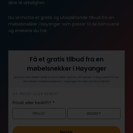
dine til virkelighet.
Du vil motta et gratis og uforpliktende tilbud fra en
møbelsnekker i Høyanger som passer til de behovene
og ønskene du har.
Få et gratis tilbud fra en
møbelsnekker i Høyanger
Send en kort beskrivelse av dine ideer og krav, så hjelper vi deg med å finne
den beste møbelsnekkeren i Høyanger for akkurat dine behov.
h
1/4: PRIVAT ELLER BEDRIFT
e
Privat eller bedrift?
*
r
PRIVAT
BEDRIFT
o
Neste