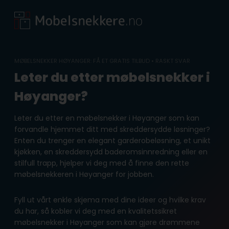
Skip
to
content
MØBELSNEKKER HØYANGER: FÅ ET GRATIS TILBUD • RASKT SVAR
Leter du etter møbelsnekker i
Høyanger?
Leter du etter en møbelsnekker i Høyanger som kan
forvandle hjemmet ditt med skreddersydde løsninger?
Enten du trenger en elegant garderobeløsning, et unikt
kjøkken, en skreddersydd baderomsinnredning eller en
stilfull trapp, hjelper vi deg med å finne den rette
møbelsnekkeren i Høyanger for jobben.
Fyll ut vårt enkle skjema med dine ideer og hvilke krav
du har, så kobler vi deg med en kvalitetssikret
møbelsnekker i Høyanger som kan gjøre drømmene