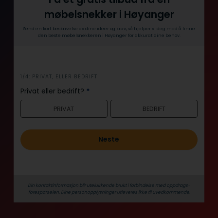
møbelsnekker i Høyanger
Send en kort beskrivelse av dine ideer og krav, så hjelper vi deg med å finne
den beste møbelsnekkeren i Høyanger for akkurat dine behov.
i
1/4: PRIVAT, ELLER BEDRIFT
n
Privat eller bedrift?
*
n
PRIVAT
BEDRIFT
h
o
l
Neste
d
Din kontaktinformasjon blir utelukkende brukt i forbindelse med oppdrags­
forespørselen. Dine person­­opplysninger utleveres ikke til uvedkommende.