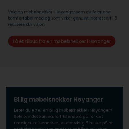
Velg en møbelsnekker i Høyanger som du føler deg
komfortabel med og som virker genuint interessert i å
realisere din visjon.
Få et tilbud fra en møbelsnekker i Høyanger
Billig møbelsnekker Høyanger
Leter du etter en billig møbelsnekker i Høyanger?
Selv om det kan være fristende å gå for det
rimeligste alternativet, er det viktig å huske på at