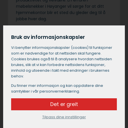
produktivitet og velvære. En erfaren
møbelsnekker i Høyanger vil sørge for at ditt
hjemmekontor blir et sted du gleder deg til å
jobbe hver dag.
Bruk av informasjonskapsler
Få et uforpliktende tilbud
Vi benytter informasjons­kapsler (cookies) til funksjoner
som er nødvendige for at nettsiden skal fungere.
Send oss en kort beskrivelse av dine ønsker og
Cookies brukes også til å analysere hvordan nettsiden
brukes, slik at vi kan forbedre nettsidens funksjoner,
behov, så finner vi en passende
innhold og utseende i takt med endringer i brukernes
mobelsnekkersleverandør for deg.
behov.
Du finner mer informasjon og kan oppdatere dine
Få et tilbud fra en møbelsnekker i
samtykker i vår personvernerklæring.
Høyanger
Det er greit
Tilpass dine innstillinger