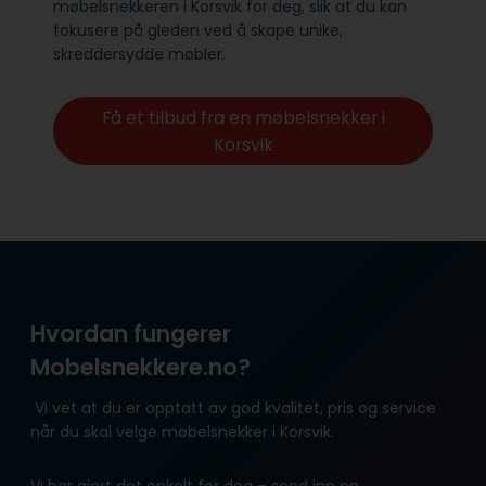
møbelsnekkeren i Korsvik for deg, slik at du kan
fokusere på gleden ved å skape unike,
skreddersydde møbler.
Få et tilbud fra en møbelsnekker i
Korsvik
Hvordan fungerer
Mobelsnekkere.no?
Vi vet at du er opptatt av god kvalitet, pris og service
når du skal velge møbelsnekker i Korsvik.
Vi har gjort det enkelt for deg – send inn en