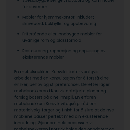
Spesialbygde senger, nattbord og kommoder
for soverom
Møbler for hjemmekontor, inkludert
skrivebord, bokhyller og oppbevaring
Frittstående eller innebygde møbler for
uvanlige rom og plassforhold
Restaurering, reparasjon og oppussing av
eksisterende møbler
En møbelsnekker i Korsvik starter vanligvis
arbeidet med en konsultasjon for å forstå dine
ønsker, behov og stilpreferanser. Deretter lager
møbelsnekkeren i Korsvik detaljerte planer og
forslag basert på dine innspill. En erfaren
møbelsnekker i Korsvik vil også gi råd om
materialvalg, farger og finish for å sikre at de nye
møblene passer perfekt med din eksisterende
innredning. Gjennom hele prosessen vil
møbelsnekkeren i Korsvik holde deg oppdatert og