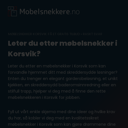
Skip
to
content
MØBELSNEKKER KORSVIK: FÅ ET GRATIS TILBUD • RASKT SVAR
Leter du etter møbelsnekker i
Korsvik?
Leter du etter en møbelsnekker i Korsvik som kan
forvandle hjemmet ditt med skreddersydde løsninger?
Enten du trenger en elegant garderobeløsning, et unikt
kjøkken, en skreddersydd baderomsinnredning eller en
stilfull trapp, hjelper vi deg med å finne den rette
møbelsnekkeren i Korsvik for jobben.
Fyll ut vårt enkle skjema med dine ideer og hvilke krav
du har, så kobler vi deg med en kvalitetssikret
møbelsnekker i Korsvik som kan gjøre drømmene dine