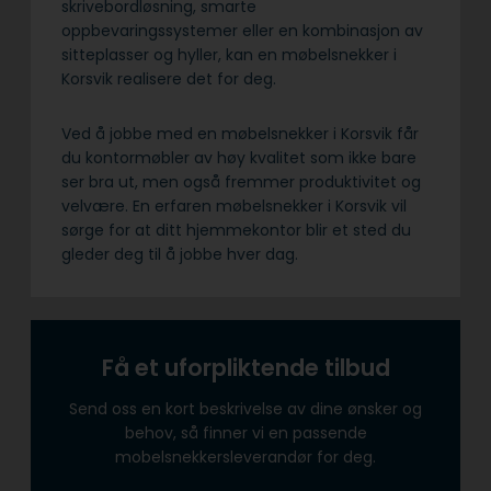
skrivebordløsning, smarte
oppbevaringssystemer eller en kombinasjon av
sitteplasser og hyller, kan en møbelsnekker i
Korsvik realisere det for deg.
Ved å jobbe med en møbelsnekker i Korsvik får
du kontormøbler av høy kvalitet som ikke bare
ser bra ut, men også fremmer produktivitet og
velvære. En erfaren møbelsnekker i Korsvik vil
sørge for at ditt hjemmekontor blir et sted du
gleder deg til å jobbe hver dag.
Få et uforpliktende tilbud
Send oss en kort beskrivelse av dine ønsker og
behov, så finner vi en passende
mobelsnekkersleverandør for deg.