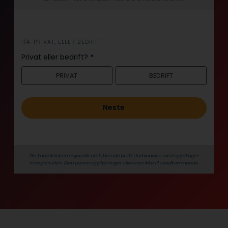
i
1/4: PRIVAT, ELLER BEDRIFT
n
Privat eller bedrift?
*
n
PRIVAT
BEDRIFT
h
o
l
Neste
d
Din kontaktinformasjon blir utelukkende brukt i forbindelse med oppdrags­
forespørselen. Dine person­­opplysninger utleveres ikke til uvedkommende.