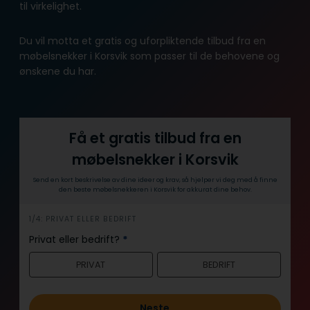
til virkelighet.
Du vil motta et gratis og uforpliktende tilbud fra en
møbelsnekker i Korsvik som passer til de behovene og
ønskene du har.
Få et gratis tilbud fra en
møbelsnekker i Korsvik
Send en kort beskrivelse av dine ideer og krav, så hjelper vi deg med å finne
den beste møbelsnekkeren i Korsvik for akkurat dine behov.
h
1/4: PRIVAT ELLER BEDRIFT
e
Privat eller bedrift?
*
r
PRIVAT
BEDRIFT
o
Neste