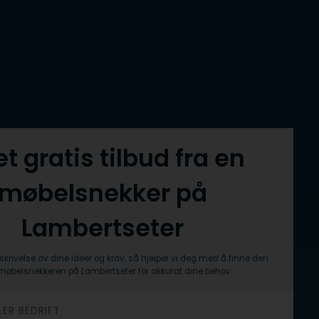
et gratis tilbud fra en
møbelsnekker på
Lambertseter
skrivelse av dine ideer og krav, så hjelper vi deg med å finne den
møbelsnekkeren på Lambertseter for akkurat dine behov.
LER BEDRIFT