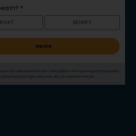
 bedrift?
*
RIVAT
BEDRIFT
Neste
sjon blir utelukkende brukt i forbindelse med oppdrags­forespørselen.
 person­­opplysninger utleveres ikke til uvedkommende.