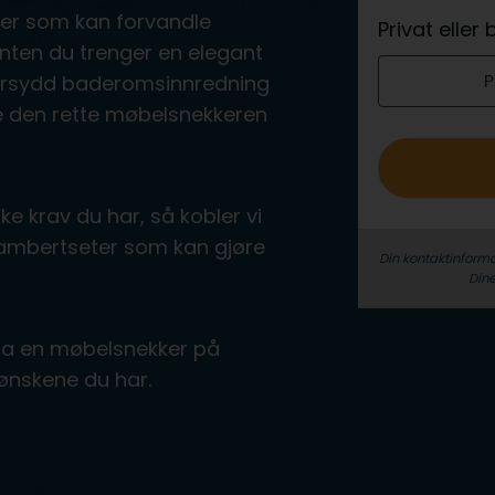
e
ter som kan forvandle
Privat eller
r
nten du trenger en elegant
P
o
ddersydd baderomsinnredning
inne den rette møbelsnekkeren
ke krav du har, så kobler vi
Lambertseter som kan gjøre
Din kontaktinforma
Dine
 fra en møbelsnekker på
ønskene du har.