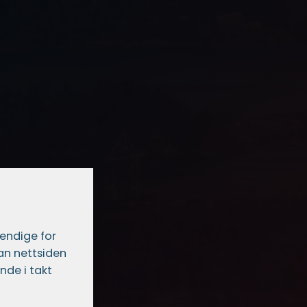
vendige for
dan nettsiden
nde i takt