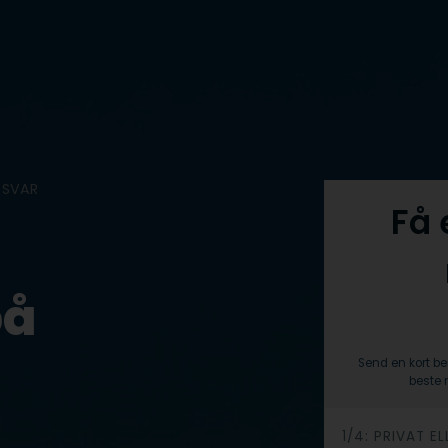
 SVAR
Få 
på
Send en kort be
beste 
h
1/4: PRIVAT EL