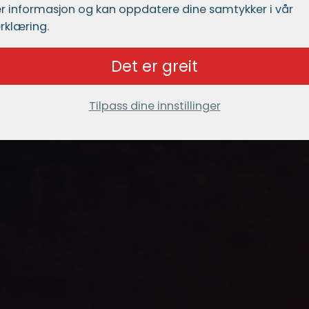
r informasjon og kan oppdatere dine samtykker i vår
rklæring.
Det er greit
Tilpass dine innstillinger