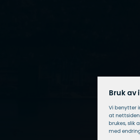
Bruk av 
Vi benytter 
at nettsiden
brukes, slik
med endring