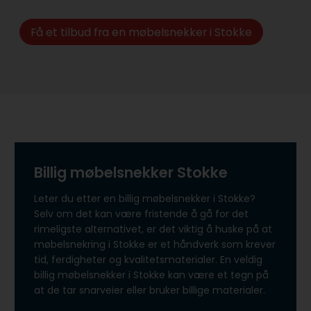
Få et tilbud fra en møbelsnekker i Stokke
Billig møbelsnekker Stokke
Leter du etter en billig møbelsnekker i Stokke?
Selv om det kan være fristende å gå for det
rimeligste alternativet, er det viktig å huske på at
møbelsnekring i Stokke er et håndverk som krever
tid, ferdigheter og kvalitetsmaterialer. En veldig
billig møbelsnekker i Stokke kan være et tegn på
at de tar snarveier eller bruker billige materialer.