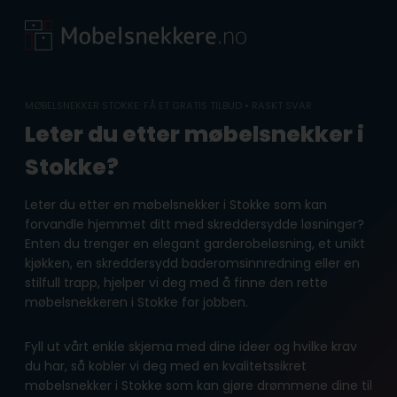
Skip
to
content
MØBELSNEKKER STOKKE: FÅ ET GRATIS TILBUD • RASKT SVAR
Leter du etter møbelsnekker i
Stokke?
Leter du etter en møbelsnekker i Stokke som kan
forvandle hjemmet ditt med skreddersydde løsninger?
Enten du trenger en elegant garderobeløsning, et unikt
kjøkken, en skreddersydd baderomsinnredning eller en
stilfull trapp, hjelper vi deg med å finne den rette
møbelsnekkeren i Stokke for jobben.
Fyll ut vårt enkle skjema med dine ideer og hvilke krav
du har, så kobler vi deg med en kvalitetssikret
møbelsnekker i Stokke som kan gjøre drømmene dine til