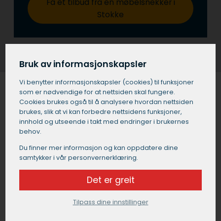
Få et tilbud fra en møbelsnekker i
Stokke
Bruk av informasjonskapsler
Vi benytter informasjons­kapsler (cookies) til funksjoner
som er nødvendige for at nettsiden skal fungere.
Cookies brukes også til å analysere hvordan nettsiden
Møbelsnekker i Stokke gjenbruk og
brukes, slik at vi kan forbedre nettsidens funksjoner,
innhold og utseende i takt med endringer i brukernes
oppussing
behov.
Har du eldre møbler som trenger nytt liv? En
Du finner mer informasjon og kan oppdatere dine
samtykker i vår personvernerklæring.
møbelsnekker i Stokke kan hjelpe deg med å puste nytt
liv i dine elskede møbler gjennom gjenbruk og
Det er greit
oppussing. En dyktig møbelsnekker i Stokke har
kunnskapen og ferdighetene til å transformere slitte
eller utdaterte møbler til vakre, funksjonelle stykker som
Tilpass dine innstillinger
passer din nåværende stil.