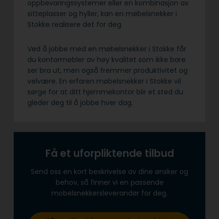
oppbevaringssystemer eller en kombinasjon av
sitteplasser og hyller, kan en møbelsnekker i
Stokke realisere det for deg.
Ved å jobbe med en møbelsnekker i Stokke får
du kontormøbler av høy kvalitet som ikke bare
ser bra ut, men også fremmer produktivitet og
velvære. En erfaren møbelsnekker i Stokke vil
sørge for at ditt hjemmekontor blir et sted du
gleder deg til å jobbe hver dag.
Få et uforpliktende tilbud
Send oss en kort beskrivelse av dine ønsker og
behov, så finner vi en passende
mobelsnekkersleverandør for deg.