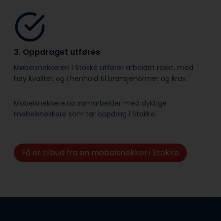
3. Oppdraget utføres
Møbelsnekkeren i Stokke utfører arbeidet raskt, med
høy kvalitet og i henhold til bransje­normer og krav.
Mobelsnekkere.no samarbeider med dyktige
møbelsnekkere som tar oppdrag i Stokke.
Få et tilbud fra en møbelsnekker i Stokke