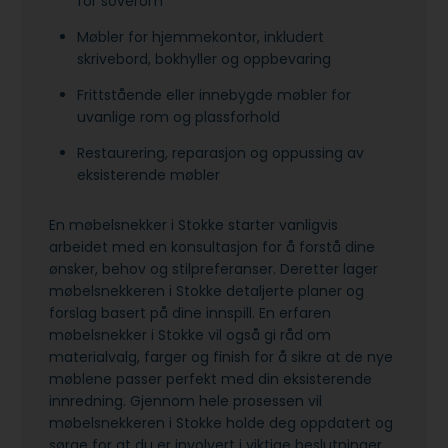
for soverom
Møbler for hjemmekontor, inkludert
skrivebord, bokhyller og oppbevaring
Frittstående eller innebygde møbler for
uvanlige rom og plassforhold
Restaurering, reparasjon og oppussing av
eksisterende møbler
En møbelsnekker i Stokke starter vanligvis
arbeidet med en konsultasjon for å forstå dine
ønsker, behov og stilpreferanser. Deretter lager
møbelsnekkeren i Stokke detaljerte planer og
forslag basert på dine innspill. En erfaren
møbelsnekker i Stokke vil også gi råd om
materialvalg, farger og finish for å sikre at de nye
møblene passer perfekt med din eksisterende
innredning. Gjennom hele prosessen vil
møbelsnekkeren i Stokke holde deg oppdatert og
sørge for at du er involvert i viktige beslutninger.