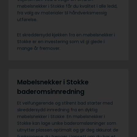
møbelsnekker i Stokke får du kvalitet i alle ledd,
fra valg av materialer til håndverksmessig
utførelse.
Et skreddersydd kjøkken fra en møbelsnekker i
Stokke er en investering som vil gi glede i
mange år fremover.
Møbelsnekker i Stokke
baderomsinnredning
Et velfungerende og stilrent bad starter med
skreddersydd innredning fra en dyktig
møbelsnekker i Stokke. En møbelsnekker i
Stokke kan lage unike baderomsløsninger som
utnytter plassen optimalt og gir deg akkurat de
funksjonene du trenger. Uansett om du har et