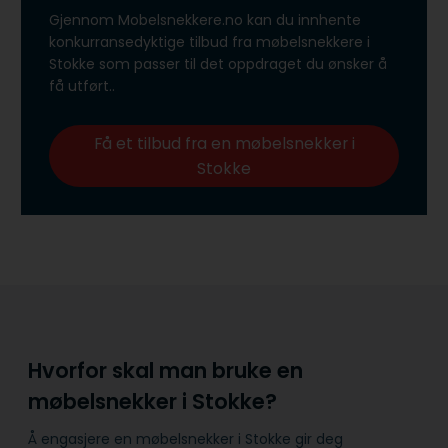
Gjennom Mobelsnekkere.no kan du innhente
konkurransedyktige tilbud fra møbelsnekkere i
Stokke som passer til det oppdraget du ønsker å
få utført..
Få et tilbud fra en møbelsnekker i
Stokke
Hvorfor skal man bruke en
møbelsnekker i Stokke?
Å engasjere en møbelsnekker i Stokke gir deg