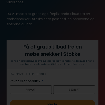
virkelighet.
Du vil motta et gratis og uforpliktende tilbud fra en
møbelsnekker i Stokke som passer til de behovene og
ønskene du har.
Få et gratis tilbud fra en
møbelsnekker i Stokke
Send en kort beskrivelse av dine ideer og krav, så hjelper vi deg med å finne
den beste møbelsnekkeren i Stokke for akkurat dine behov.
h
1/4: PRIVAT ELLER BEDRIFT
e
Privat eller bedrift?
*
r
PRIVAT
BEDRIFT
o
Neste