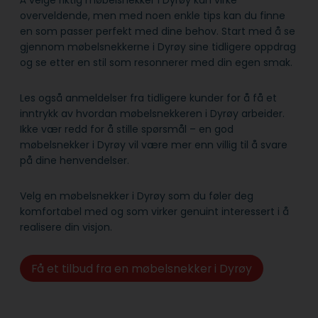
Å velge riktig møbelsnekker i Dyrøy kan virke
overveldende, men med noen enkle tips kan du finne
en som passer perfekt med dine behov. Start med å se
gjennom møbelsnekkerne i Dyrøy sine tidligere oppdrag
og se etter en stil som resonnerer med din egen smak.
Les også anmeldelser fra tidligere kunder for å få et
inntrykk av hvordan møbelsnekkeren i Dyrøy arbeider.
Ikke vær redd for å stille spørsmål – en god
møbelsnekker i Dyrøy vil være mer enn villig til å svare
på dine henvendelser.
Velg en møbelsnekker i Dyrøy som du føler deg
komfortabel med og som virker genuint interessert i å
realisere din visjon.
Få et tilbud fra en møbelsnekker i Dyrøy