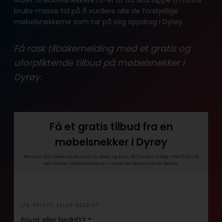
bruke masse tid på å vurdere alle de forskjellige
møbelsnekkerne som tar på seg oppdrag i Dyrøy.
Få rask tilbakemelding med et gratis og
uforpliktende tilbud på møbelsnekker i
Dyrøy.
Få et gratis tilbud fra en
møbelsnekker i Dyrøy
Send en kort beskrivelse av dine ideer og krav, så hjelper vi deg med å finne
den beste møbelsnekkeren i Dyrøy for akkurat dine behov.
i
1/4: PRIVAT, ELLER BEDRIFT
n
Privat eller bedrift?
*