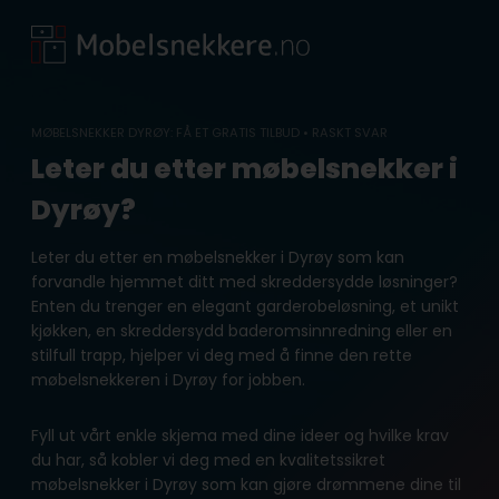
Skip
to
content
MØBELSNEKKER DYRØY: FÅ ET GRATIS TILBUD • RASKT SVAR
Leter du etter møbelsnekker i
Dyrøy?
Leter du etter en møbelsnekker i Dyrøy som kan
forvandle hjemmet ditt med skreddersydde løsninger?
Enten du trenger en elegant garderobeløsning, et unikt
kjøkken, en skreddersydd baderomsinnredning eller en
stilfull trapp, hjelper vi deg med å finne den rette
møbelsnekkeren i Dyrøy for jobben.
Fyll ut vårt enkle skjema med dine ideer og hvilke krav
du har, så kobler vi deg med en kvalitetssikret
møbelsnekker i Dyrøy som kan gjøre drømmene dine til