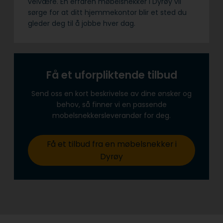
velvære. En erfaren møbelsnekker i Dyrøy vil
sørge for at ditt hjemmekontor blir et sted du
gleder deg til å jobbe hver dag.
Få et uforpliktende tilbud
Send oss en kort beskrivelse av dine ønsker og
behov, så finner vi en passende
mobelsnekkersleverandør for deg.
Få et tilbud fra en møbelsnekker i
Dyrøy