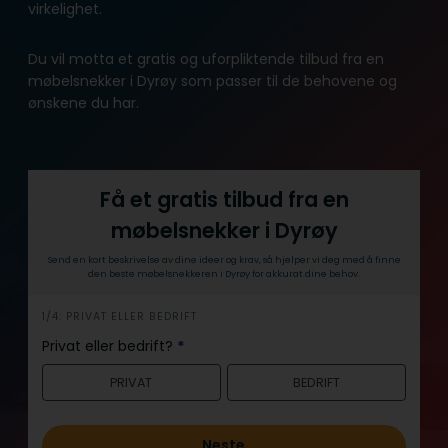
virkelighet.
Du vil motta et gratis og uforpliktende tilbud fra en
møbelsnekker i Dyrøy som passer til de behovene og
ønskene du har.
Få et gratis tilbud fra en
møbelsnekker i Dyrøy
Send en kort beskrivelse av dine ideer og krav, så hjelper vi deg med å finne
den beste møbelsnekkeren i Dyrøy for akkurat dine behov.
h
1/4: PRIVAT ELLER BEDRIFT
e
Privat eller bedrift?
*
r
PRIVAT
BEDRIFT
o
Neste