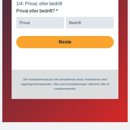
innhold
1/4: Privat, eller bedrift
Privat eller bedrift?
*
Privat
Bedrift
Neste
Din kontaktinformasjon blir utelukkende brukt i forbindelse med
oppdrags­forespørselen. Dine person­­opplysninger utleveres ikke til
uvedkommende.