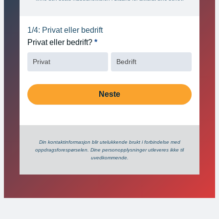
hero
1/4: Privat eller bedrift
Privat eller bedrift?
*
Privat
Bedrift
Neste
Din kontaktinformasjon blir utelukkende brukt i forbindelse med
oppdrags­forespørselen. Dine person­­opplysninger utleveres ikke til
uvedkommende.