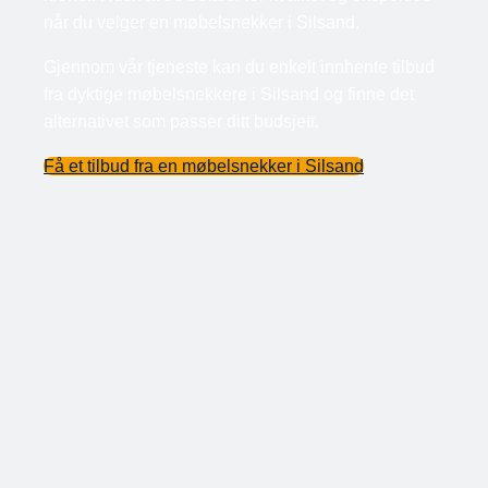
når du velger en møbelsnekker i Silsand.
Gjennom vår tjeneste kan du enkelt innhente tilbud
fra dyktige møbelsnekkere i Silsand og finne det
alternativet som passer ditt budsjett.
Få et tilbud fra en møbelsnekker i Silsand