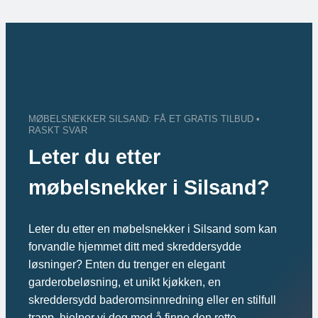
Skip
to
content
MØBELSNEKKER SILSAND: FÅ ET GRATIS TILBUD •
RASKT SVAR
Leter du etter
møbelsnekker i Silsand?
Leter du etter en møbelsnekker i Silsand som kan
forvandle hjemmet ditt med skreddersydde
løsninger? Enten du trenger en elegant
garderobeløsning, et unikt kjøkken, en
skreddersydd baderomsinnredning eller en stilfull
trapp, hjelper vi deg med å finne den rette