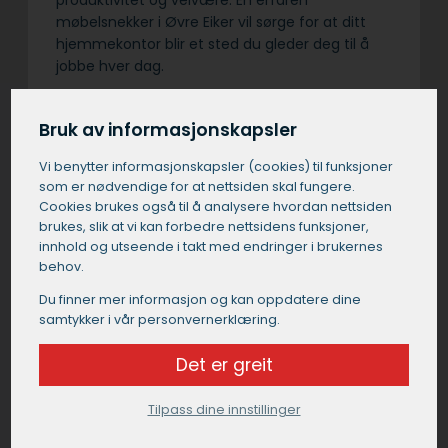
produktivitet og velvære. En erfaren
møbelsnekker i Øvre Eiker vil sørge for at ditt
hjemmekontor blir et sted du gleder deg til å
jobbe hver dag.
Bruk av informasjonskapsler
Få et uforpliktende tilbud
Vi benytter informasjons­kapsler (cookies) til funksjoner
som er nødvendige for at nettsiden skal fungere.
Send oss en kort beskrivelse av dine ønsker og
Cookies brukes også til å analysere hvordan nettsiden
brukes, slik at vi kan forbedre nettsidens funksjoner,
behov, så finner vi en passende
innhold og utseende i takt med endringer i brukernes
mobelsnekkersleverandør for deg.
behov.
Du finner mer informasjon og kan oppdatere dine
Få et tilbud fra en møbelsnekker i Øvre
samtykker i vår personvernerklæring.
Eiker
Det er greit
Tilpass dine innstillinger