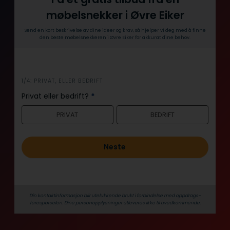
møbelsnekker i Øvre Eiker
Send en kort beskrivelse av dine ideer og krav, så hjelper vi deg med å finne
den beste møbelsnekkeren i Øvre Eiker for akkurat dine behov.
i
1/4: PRIVAT, ELLER BEDRIFT
n
Privat eller bedrift?
*
n
PRIVAT
BEDRIFT
h
o
l
Neste
d
Din kontaktinformasjon blir utelukkende brukt i forbindelse med oppdrags­
forespørselen. Dine person­­opplysninger utleveres ikke til uvedkommende.