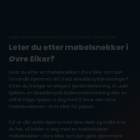
Skip
to
content
MØBELSNEKKER ØVRE EIKER: FÅ ET GRATIS TILBUD • RASKT SVAR
Leter du etter møbelsnekker i
Øvre Eiker?
Leter du etter en møbelsnekker i Øvre Eiker som kan
forvandle hjemmet ditt med skreddersydde løsninger?
Enten du trenger en elegant garderobeløsning, et unikt
kjøkken, en skreddersydd baderomsinnredning eller en
stilfull trapp, hjelper vi deg med å finne den rette
møbelsnekkeren i Øvre Eiker for jobben.
Fyll ut vårt enkle skjema med dine ideer og hvilke krav
du har, så kobler vi deg med en kvalitetssikret
møbelsnekker i Øvre Eiker som kan gjøre drømmene