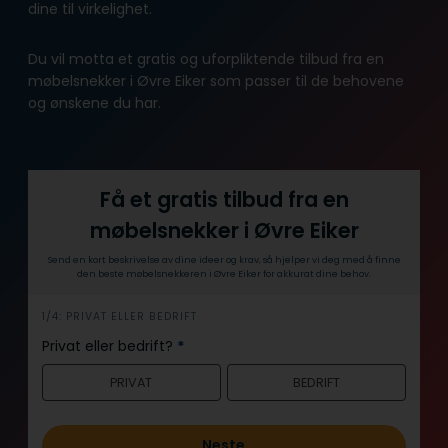
dine til virkelighet.
Du vil motta et gratis og uforpliktende tilbud fra en
møbelsnekker i Øvre Eiker som passer til de behovene
og ønskene du har.
Få et gratis tilbud fra en
møbelsnekker i Øvre Eiker
Send en kort beskrivelse av dine ideer og krav, så hjelper vi deg med å finne
den beste møbelsnekkeren i Øvre Eiker for akkurat dine behov.
h
1/4: PRIVAT ELLER BEDRIFT
e
Privat eller bedrift?
*
r
PRIVAT
BEDRIFT
o
Neste