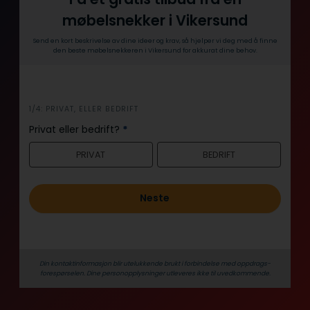
møbelsnekker i Vikersund
Send en kort beskrivelse av dine ideer og krav, så hjelper vi deg med å finne
den beste møbelsnekkeren i Vikersund for akkurat dine behov.
i
1/4: PRIVAT, ELLER BEDRIFT
n
Privat eller bedrift?
*
n
PRIVAT
BEDRIFT
h
o
l
Neste
d
Din kontaktinformasjon blir utelukkende brukt i forbindelse med oppdrags­
forespørselen. Dine person­­opplysninger utleveres ikke til uvedkommende.