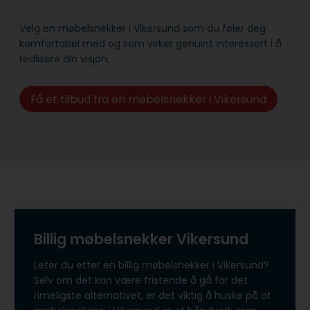
Velg en møbelsnekker i Vikersund som du føler deg
komfortabel med og som virker genuint interessert i å
realisere din visjon.
Få et tilbud fra en møbelsnekker i Vikersund
Billig møbelsnekker Vikersund
Leter du etter en billig møbelsnekker i Vikersund?
Selv om det kan være fristende å gå for det
rimeligste alternativet, er det viktig å huske på at