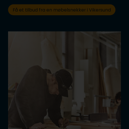
Få et tilbud fra en møbelsnekker i Vikersund