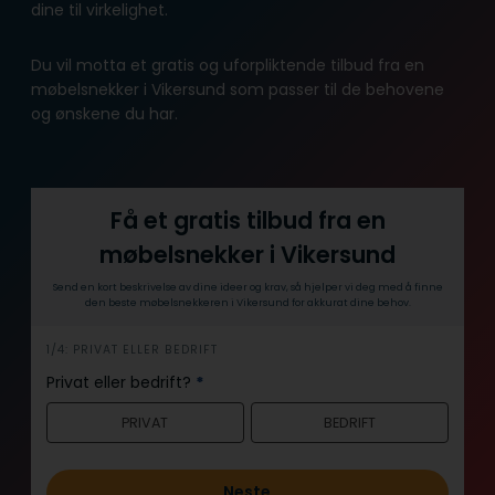
dine til virkelighet.
Du vil motta et gratis og uforpliktende tilbud fra en
møbelsnekker i Vikersund som passer til de behovene
og ønskene du har.
Få et gratis tilbud fra en
møbelsnekker i Vikersund
Send en kort beskrivelse av dine ideer og krav, så hjelper vi deg med å finne
den beste møbelsnekkeren i Vikersund for akkurat dine behov.
h
1/4: PRIVAT ELLER BEDRIFT
e
Privat eller bedrift?
*
r
PRIVAT
BEDRIFT
o
Neste