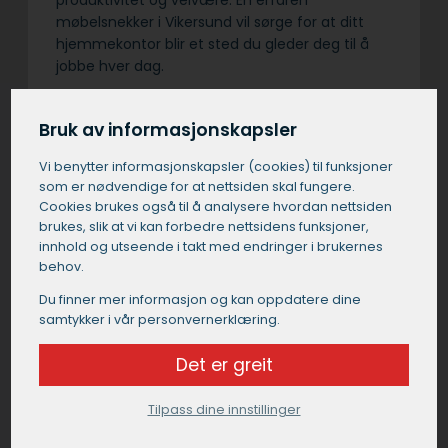
produktivitet og velvære. En erfaren
møbelsnekker i Vikersund vil sørge for at ditt
hjemmekontor blir et sted du gleder deg til å
jobbe hver dag.
Bruk av informasjonskapsler
Få et uforpliktende tilbud
Vi benytter informasjons­kapsler (cookies) til funksjoner
som er nødvendige for at nettsiden skal fungere.
Send oss en kort beskrivelse av dine ønsker og
Cookies brukes også til å analysere hvordan nettsiden
brukes, slik at vi kan forbedre nettsidens funksjoner,
behov, så finner vi en passende
innhold og utseende i takt med endringer i brukernes
mobelsnekkersleverandør for deg.
behov.
Du finner mer informasjon og kan oppdatere dine
Få et tilbud fra en møbelsnekker i
samtykker i vår personvernerklæring.
Vikersund
Det er greit
Tilpass dine innstillinger