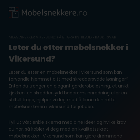
Skip
to
content
MØBELSNEKKER VIKERSUND: FÅ ET GRATIS TILBUD • RASKT SVAR
Leter du etter møbelsnekker i
Vikersund?
Leter du etter en møbelsnekker i Vikersund som kan
forvandle hjemmet ditt med skreddersydde løsninger?
Enten du trenger en elegant garderobeløsning, et unikt
kjøkken, en skreddersydd baderomsinnredning eller en
stilfull trapp, hjelper vi deg med å finne den rette
møbelsnekkeren i Vikersund for jobben.
Fyll ut vårt enkle skjema med dine ideer og hvilke krav
du har, så kobler vi deg med en kvalitetssikret
møbelsnekker i Vikersund som kan gjøre drømmene