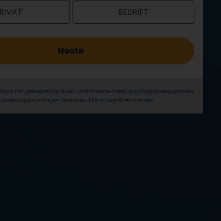
RIVAT
BEDRIFT
Neste
sjon blir utelukkende brukt i forbindelse med oppdrags­forespørselen.
 person­­opplysninger utleveres ikke til uvedkommende.