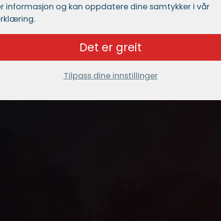
r informasjon og kan oppdatere dine samtykker i vår
rklæring.
Det er greit
Tilpass dine innstillinger