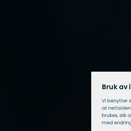
Bruk av 
Vi benytter 
at nettsiden
brukes, slik
med endring