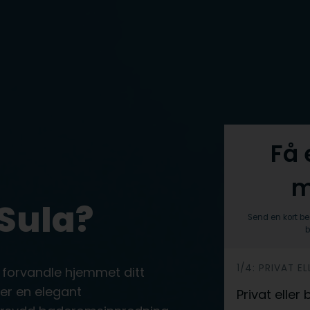
Få 
m
Sula?
Send en kort be
b
h
1/4: PRIVAT EL
 forvandle hjemmet ditt
e
er en elegant
Privat eller
r