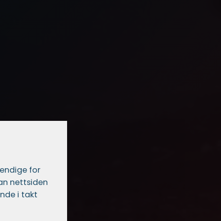
vendige for
dan nettsiden
nde i takt