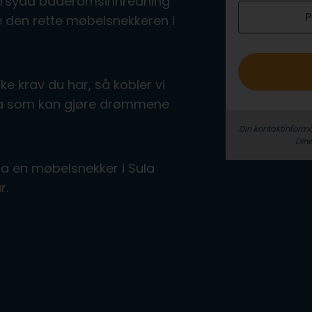
ddersydd baderomsinnredning
P
o
nne den rette møbelsnekkeren i
ke krav du har, så kobler vi
ula som kan gjøre drømmene
Din kontaktinforma
Dine
fra en møbelsnekker i Sula
r.