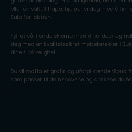
garderobeløsning, et unikt kjøkken, en skre
eller en stilfull trapp, hjelper vi deg med å fi
Sula for jobben.
Fyll ut vårt enkle skjema med dine ideer og hvil
deg med en kvalitetssikret møbelsnekker i S
dine til virkelighet.
Du vil motta et gratis og uforpliktende tilbud 
som passer til de behovene og ønskene du ha