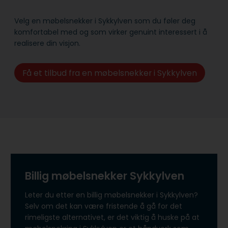
Velg en møbelsnekker i Sykkylven som du føler deg
komfortabel med og som virker genuint interessert i å
realisere din visjon.
Få et tilbud fra en møbelsnekker i Sykkylven
Billig møbelsnekker Sykkylven
Leter du etter en billig møbelsnekker i Sykkylven?
Selv om det kan være fristende å gå for det
rimeligste alternativet, er det viktig å huske på at