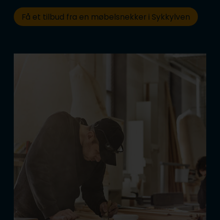
Få et tilbud fra en møbelsnekker i Sykkylven