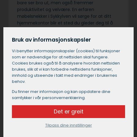
bare ser bra ut, men også fremmer
produktivitet og velvære. En erfaren
møbelsnekker i Sykkylven vil sørge for at ditt
hjemmekontor blir et sted du gleder deg til å
jobbe hver dag.
Bruk av informasjonskapsler
Vi benytter informasjons­kapsler (cookies) til funksjoner
som er nødvendige for at nettsiden skal fungere.
Få et uforpliktende tilbud
Cookies brukes også til å analysere hvordan nettsiden
brukes, slik at vi kan forbedre nettsidens funksjoner,
Send oss en kort beskrivelse av dine ønsker og
innhold og utseende i takt med endringer i brukernes
behov, så finner vi en passende
behov.
mobelsnekkersleverandør for deg.
Du finner mer informasjon og kan oppdatere dine
samtykker i vår personvernerklæring.
Få et tilbud fra en møbelsnekker i
Det er greit
Sykkylven
Tilpass dine innstillinger