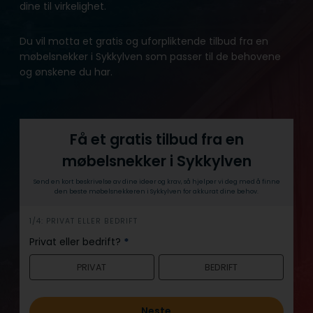
dine til virkelighet.
Du vil motta et gratis og uforpliktende tilbud fra en
møbelsnekker i Sykkylven som passer til de behovene
og ønskene du har.
Få et gratis tilbud fra en
møbelsnekker i Sykkylven
Send en kort beskrivelse av dine ideer og krav, så hjelper vi deg med å finne
den beste møbelsnekkeren i Sykkylven for akkurat dine behov.
h
1/4: PRIVAT ELLER BEDRIFT
e
Privat eller bedrift?
*
r
PRIVAT
BEDRIFT
o
Neste