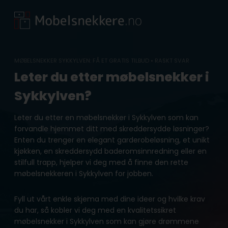
Skip
to
content
MØBELSNEKKER SYKKYLVEN: FÅ ET GRATIS TILBUD • RASKT SVAR
Leter du etter møbelsnekker i
Sykkylven?
Leter du etter en møbelsnekker i Sykkylven som kan
forvandle hjemmet ditt med skreddersydde løsninger?
Enten du trenger en elegant garderobeløsning, et unikt
kjøkken, en skreddersydd baderomsinnredning eller en
stilfull trapp, hjelper vi deg med å finne den rette
møbelsnekkeren i Sykkylven for jobben.
Fyll ut vårt enkle skjema med dine ideer og hvilke krav
du har, så kobler vi deg med en kvalitetssikret
møbelsnekker i Sykkylven som kan gjøre drømmene