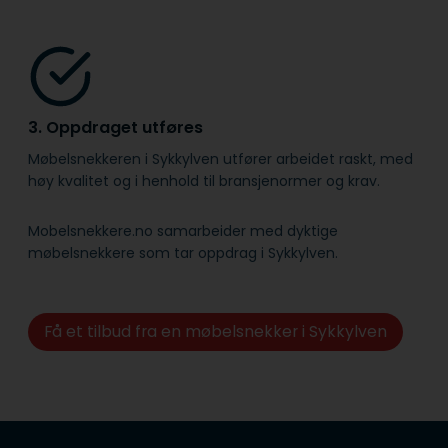
3. Oppdraget utføres
Møbelsnekkeren i Sykkylven utfører arbeidet raskt, med
høy kvalitet og i henhold til bransje­normer og krav.
Mobelsnekkere.no samarbeider med dyktige
møbelsnekkere som tar oppdrag i Sykkylven.
Få et tilbud fra en møbelsnekker i Sykkylven