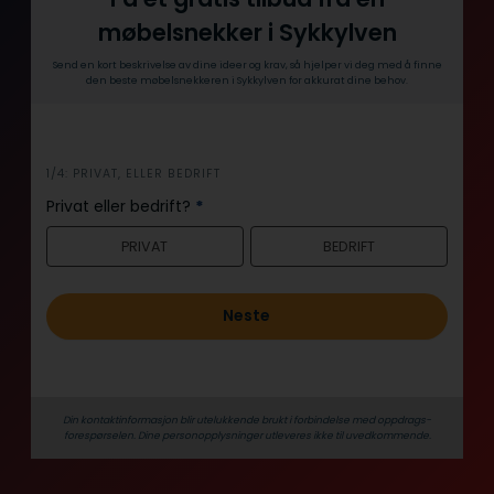
møbelsnekker i Sykkylven
Send en kort beskrivelse av dine ideer og krav, så hjelper vi deg med å finne
den beste møbelsnekkeren i Sykkylven for akkurat dine behov.
i
1/4: PRIVAT, ELLER BEDRIFT
n
Privat eller bedrift?
*
n
PRIVAT
BEDRIFT
h
o
l
Neste
d
Din kontaktinformasjon blir utelukkende brukt i forbindelse med oppdrags­
forespørselen. Dine person­­opplysninger utleveres ikke til uvedkommende.