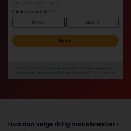
i
1/4: PRIVAT, ELLER BEDRIFT
n
Privat eller bedrift?
*
n
PRIVAT
BEDRIFT
h
o
l
Neste
d
Din kontaktinformasjon blir utelukkende brukt i forbindelse med oppdrags­
forespørselen. Dine person­­opplysninger utleveres ikke til uvedkommende.
Hvordan velge riktig møbelsnekker i