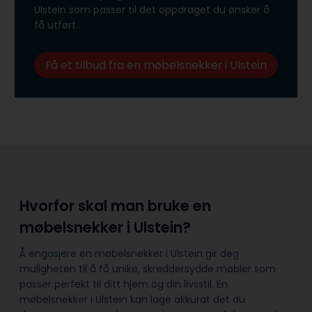
Ulstein som passer til det oppdraget du ønsker å
få utført..
Få et tilbud fra en møbelsnekker i Ulstein
Hvorfor skal man bruke en
møbelsnekker i Ulstein?
Å engasjere en møbelsnekker i Ulstein gir deg
muligheten til å få unike, skreddersydde møbler som
passer perfekt til ditt hjem og din livsstil. En
møbelsnekker i Ulstein kan lage akkurat det du