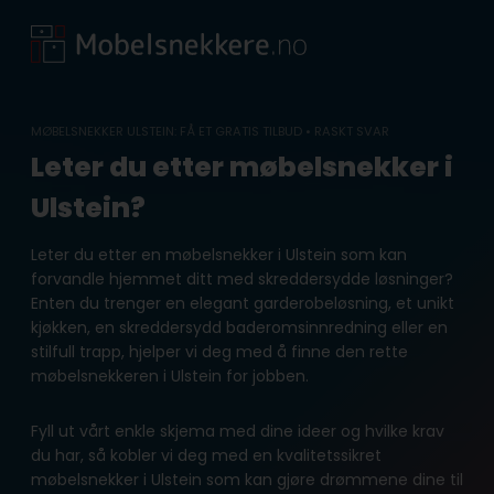
Skip
to
content
MØBELSNEKKER ULSTEIN: FÅ ET GRATIS TILBUD • RASKT SVAR
Leter du etter møbelsnekker i
Ulstein?
Leter du etter en møbelsnekker i Ulstein som kan
forvandle hjemmet ditt med skreddersydde løsninger?
Enten du trenger en elegant garderobeløsning, et unikt
kjøkken, en skreddersydd baderomsinnredning eller en
stilfull trapp, hjelper vi deg med å finne den rette
møbelsnekkeren i Ulstein for jobben.
Fyll ut vårt enkle skjema med dine ideer og hvilke krav
du har, så kobler vi deg med en kvalitetssikret
møbelsnekker i Ulstein som kan gjøre drømmene dine til