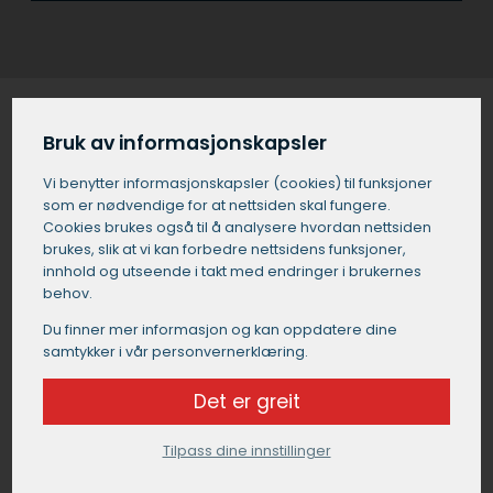
Bruk av informasjonskapsler
Møbelsnekker i Ulstein gjenbruk og
Vi benytter informasjons­kapsler (cookies) til funksjoner
oppussing
som er nødvendige for at nettsiden skal fungere.
Cookies brukes også til å analysere hvordan nettsiden
Har du eldre møbler som trenger nytt liv? En
brukes, slik at vi kan forbedre nettsidens funksjoner,
møbelsnekker i Ulstein kan hjelpe deg med å puste nytt
innhold og utseende i takt med endringer i brukernes
behov.
liv i dine elskede møbler gjennom gjenbruk og
oppussing. En dyktig møbelsnekker i Ulstein har
Du finner mer informasjon og kan oppdatere dine
kunnskapen og ferdighetene til å transformere slitte
samtykker i vår personvernerklæring.
eller utdaterte møbler til vakre, funksjonelle stykker som
passer din nåværende stil.
Det er greit
Enten det er snakk om å bytte ut trekk, pusse opp
Tilpass dine innstillinger
overflater eller til og med endre formen på et møbel,