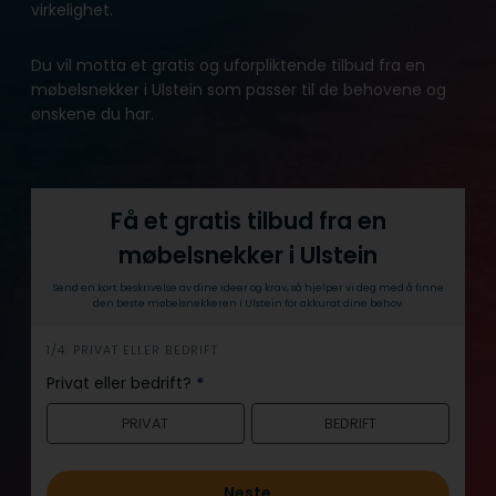
virkelighet.
Du vil motta et gratis og uforpliktende tilbud fra en
møbelsnekker i Ulstein som passer til de behovene og
ønskene du har.
Få et gratis tilbud fra en
møbelsnekker i Ulstein
Send en kort beskrivelse av dine ideer og krav, så hjelper vi deg med å finne
den beste møbelsnekkeren i Ulstein for akkurat dine behov.
h
1/4: PRIVAT ELLER BEDRIFT
e
Privat eller bedrift?
*
r
PRIVAT
BEDRIFT
o
Neste