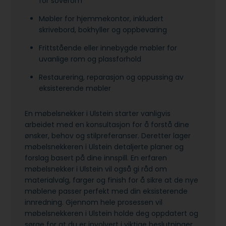
for soverom
Møbler for hjemmekontor, inkludert
skrivebord, bokhyller og oppbevaring
Frittstående eller innebygde møbler for
uvanlige rom og plassforhold
Restaurering, reparasjon og oppussing av
eksisterende møbler
En møbelsnekker i Ulstein starter vanligvis
arbeidet med en konsultasjon for å forstå dine
ønsker, behov og stilpreferanser. Deretter lager
møbelsnekkeren i Ulstein detaljerte planer og
forslag basert på dine innspill. En erfaren
møbelsnekker i Ulstein vil også gi råd om
materialvalg, farger og finish for å sikre at de nye
møblene passer perfekt med din eksisterende
innredning. Gjennom hele prosessen vil
møbelsnekkeren i Ulstein holde deg oppdatert og
sørge for at du er involvert i viktige beslutninger.