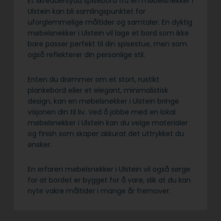
Et skreddersydd spisebord fra en møbelsnekker i
Ulstein kan bli samlingspunktet for
uforglemmelige måltider og samtaler. En dyktig
møbelsnekker i Ulstein vil lage et bord som ikke
bare passer perfekt til din spisestue, men som
også reflekterer din personlige stil.
Enten du drømmer om et stort, rustikt
plankebord eller et elegant, minimalistisk
design, kan en møbelsnekker i Ulstein bringe
visjonen din til liv. Ved å jobbe med en lokal
møbelsnekker i Ulstein kan du velge materialer
og finish som skaper akkurat det uttrykket du
ønsker.
En erfaren møbelsnekker i Ulstein vil også sørge
for at bordet er bygget for å vare, slik at du kan
nyte vakre måltider i mange år fremover.